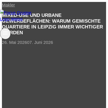
Zum
Makler
Inhalt
MIXED-USE UND URBANE
springen
GEWERBEFLÄCHEN: WARUM GEMISCHTE
QUARTIERE IN LEIPZIG IMMER WICHTIGER
WERDEN
26. Mai 2026
07. Juni 2026