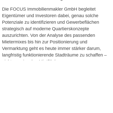
Die
FOCUS Immobilienmakler GmbH
begleitet
Eigentümer und Investoren dabei, genau solche
Potenziale zu identifizieren und Gewerbeflächen
strategisch auf moderne Quartierskonzepte
auszurichten. Von der Analyse des passenden
Mietermixes bis hin zur Positionierung und
Vermarktung geht es heute immer stärker darum,
langfristig funktionierende Stadträume zu schaffen –
nicht nur einzelne Mietflächen.
Denn genau das zeigt der Leipziger Markt aktuell sehr
deutlich: Urbane Mixed-Use-Quartiere sind längst
mehr als ein Trend. Sie entwickeln sich zunehmend
zu einem wichtigen Baustein moderner
Stadtentwicklung und zu einem entscheidenden
Faktor für attraktive Gewerbestandorte.